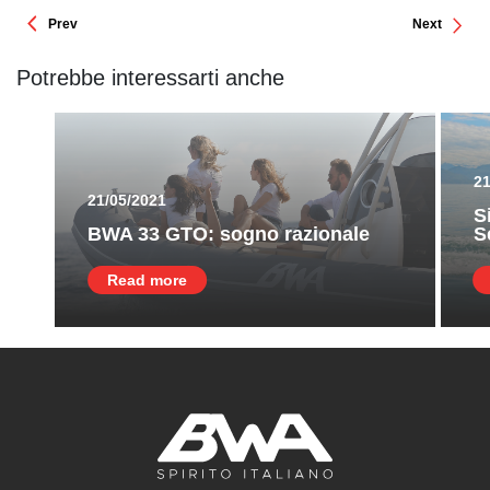
Prev
Next
Potrebbe interessarti anche
21
21/05/2021
S
BWA 33 GTO: sogno razionale
S
Read more