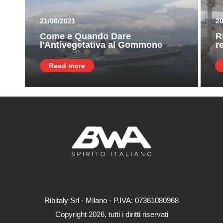
21/06/2021
20
Come e Quando Dare
R
l'Antivegetativa al Gommone
r
Read more
Ribitaly Srl - Milano - P.IVA: 073​61080​968
Copyright 2026, tutti i diritti riservati