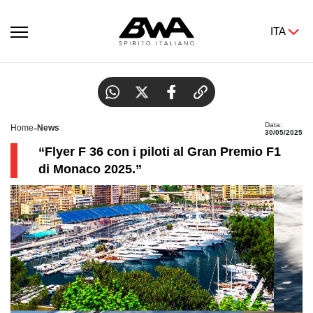
ITA
Flyer F 36 al GP F1 di Monaco
Data:
-
Home
News
30/05/2025
“Flyer F 36 con i piloti al Gran Premio F1
di Monaco 2025.”