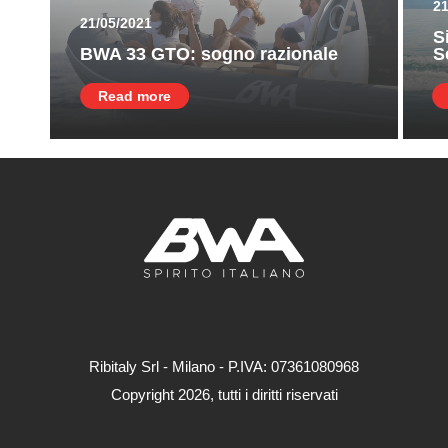
21
21/05/2021
S
BWA 33 GTO: sogno razionale
S
Read more
Ribitaly Srl - Milano - P.IVA: 073​61080​968
Copyright 2026, tutti i diritti riservati