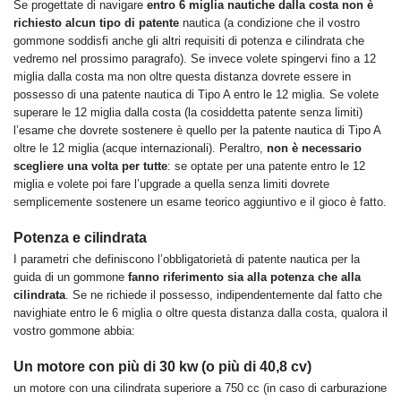
Se progettate di navigare
entro 6 miglia nautiche dalla costa non è
richiesto alcun tipo di patente
nautica (a condizione che il vostro
gommone soddisfi anche gli altri requisiti di potenza e cilindrata che
vedremo nel prossimo paragrafo). Se invece volete spingervi fino a 12
miglia dalla costa ma non oltre questa distanza dovrete essere in
possesso di una patente nautica di Tipo A entro le 12 miglia. Se volete
superare le 12 miglia dalla costa (la cosiddetta patente senza limiti)
l’esame che dovrete sostenere è quello per la patente nautica di Tipo A
oltre le 12 miglia (acque internazionali). Peraltro,
non è necessario
scegliere una volta per tutte
: se optate per una patente entro le 12
miglia e volete poi fare l’upgrade a quella senza limiti dovrete
semplicemente sostenere un esame teorico aggiuntivo e il gioco è fatto.
Potenza e cilindrata
I parametri che definiscono l’obbligatorietà di patente nautica per la
guida di un gommone
fanno riferimento sia alla potenza che alla
cilindrata
. Se ne richiede il possesso, indipendentemente dal fatto che
navighiate entro le 6 miglia o oltre questa distanza dalla costa, qualora il
vostro gommone abbia:
Un motore con più di 30 kw (o più di 40,8 cv)
un motore con una cilindrata superiore a 750 cc (in caso di carburazione