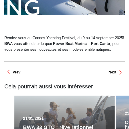
Rendez-vous au Cannes Yachting Festival, du 9 au 14 septembre 2025!
BWA
vous attend sur le quai
Power Boat Marina – Port Canto
, pour
vous présenter ses nouveautés et ses modèles emblématiques.
Prev
Next
Cela pourrait aussi vous intéresser
21
21/05/2021
C
BWA 33 GTO : rêve rationnel
l