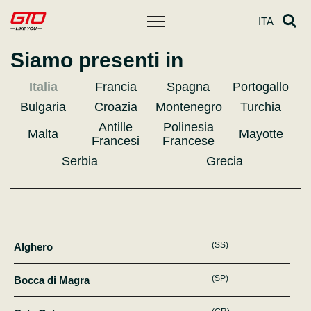
ITA
Siamo presenti in
Italia
Francia
Spagna
Portogallo
Bulgaria
Croazia
Montenegro
Turchia
Antille
Polinesia
Malta
Mayotte
Francesi
Francese
Serbia
Grecia
(SS)
Alghero
(SP)
Bocca di Magra