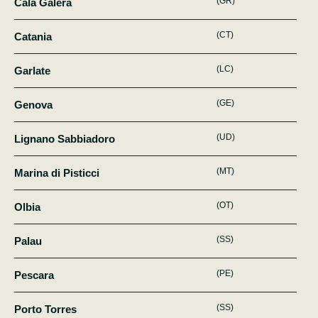
(GR)
Cala Galera
(CT)
Catania
(LC)
Garlate
(GE)
Genova
(UD)
Lignano Sabbiadoro
(MT)
Marina di Pisticci
(OT)
Olbia
(SS)
Palau
(PE)
Pescara
(SS)
Porto Torres