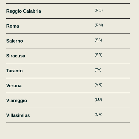
(RC)
Reggio Calabria
(RM)
Roma
(SA)
Salerno
(SR)
Siracusa
(TA)
Taranto
(VR)
Verona
(LU)
Viareggio
(CA)
Villasimius